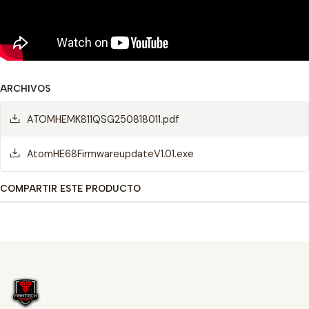
ARCHIVOS
ATOMHEMK811QSG250818011.pdf
AtomHE68FirmwareupdateV1.01.exe
COMPARTIR ESTE PRODUCTO