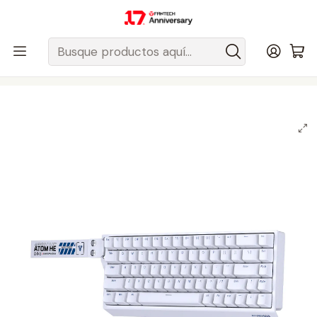
Despacho gratis a todo Chile sobre $50.000 pesos.
Inicio
Fantech Esports Chile
Teclados
Teclados Magnéticos
Teclados Magnéticos con Cable
MK811 ATOM HE68 White Teclado Magnético 60% 8.000 Hz
Layout USA