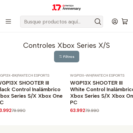
Despacho gratis a todo Chile sobre $50.000 pesos.
Inicio
Fantech Esports Chile
Accesorios
Accesorios Consolas/Plataformas
XBOX
Controles Xbox Series X/S
Controles Xbox Series X/S
Filtros
GP13X-BK
|
FANTECH ESPORTS
WGP13X-WH
|
FANTECH ESPORTS
20%
OFF
-20%
OFF
GP13X SHOOTER III
WGP13X SHOOTER III
gotado
lack Control Inalámbrico
White Control Inalámbric
box Series S/X Xbox One
Xbox Series S/X Xbox O
PC
PC
3.992
63.992
79.990
79.990