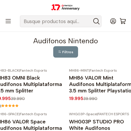
Despacho gratis a todo Chile sobre $50.000 pesos.
Inicio
Fantech Esports Chile
Accesorios
Accesorios Consolas/Plataformas
Nintendo
Audífonos Nintendo
Audífonos Nintendo
Filtros
H83-BLACK
|
Fantech Esports
MH86-MINT
|
Fantech Esports
50%
OFF
-50%
OFF
H83 OMNI Black
MH86 VALOR Mint
udífonos Multiplataforma
Audífonos Multiplatafor
.5 mm Splitter
3.5 mm Splitter Playstati
9.995
19.995
39.990
39.990
0
H86-SPACE
|
Fantech Esports
WHG03P-Space
|
FANTECH ESPORTS
20%
OFF
-20%
OFF
H86 VALOR Space
WHG03P STUDIO PRO
gotado
udífonos Multiplataforma
White Audífonos