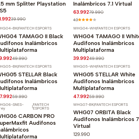
.5 mm Splitter Playstation
Inalámbricos 7.1 Virtual
S5
63.992
79.990
1.992
39.990
4.0
HG04-BK
|
FANTECH ESPORTS
WHG04-WH
|
FANTECH ESPORTS
20%
OFF
-20%
OFF
HG04 TAMAGO II Black
WHG04 TAMAGO II Whit
udífonos Inalámbricos
Audífonos Inalámbricos
ultiplataforma
Multiplataforma
9.992
39.992
49.990
49.990
HG05-BK
|
FANTECH ESPORTS
WHG05-WH
|
FANTECH ESPORTS
20%
OFF
-20%
OFF
HG05 STELLAR Black
WHG05 STELLAR White
udífonos Inalámbricos
Audífonos Inalámbricos
ultiplataforma
Multiplataforma
7.992
47.992
59.990
59.990
HG06-SNES-
FANTECH
WHG07-BK
|
FANTECH ESPORTS
|
20%
OFF
rey
ESPORTS
WHG07 ORBITA Black
gotado
HG06 CARBON PRO
Audífonos Inalámbricos 7
uperMaxfit Audífonos
Virtual
nalámbricos
129.990
ultiplataforma