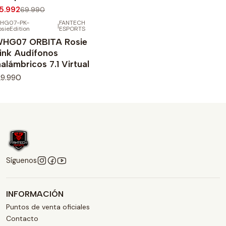
5.992
69.990
HG07-PK-
FANTECH
|
sieEdition
ESPORTS
HG07 ORBITA Rosie
ink Audífonos
nalámbricos 7.1 Virtual
29.990
Síguenos
INFORMACIÓN
Puntos de venta oficiales
Contacto