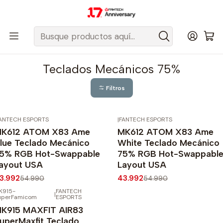
Despacho gratis a todo Chile sobre $50.000 pesos.
Inicio
Fantech Esports Chile
Teclados
Teclados Mecánicos
Teclados Mecánicos 75%
Teclados Mecánicos 75%
Filtros
ANTECH ESPORTS
|
FANTECH ESPORTS
20%
OFF
-20%
OFF
K612 ATOM X83 Ame
MK612 ATOM X83 Ame
lue Teclado Mecánico
White Teclado Mecánico
5% RGB Hot-Swappable
75% RGB Hot-Swappabl
ayout USA
Layout USA
3.992
43.992
54.990
54.990
K915-
FANTECH
|
20%
OFF
uperFamicom
ESPORTS
K915 MAXFIT AIR83
uperMaxfit Teclado