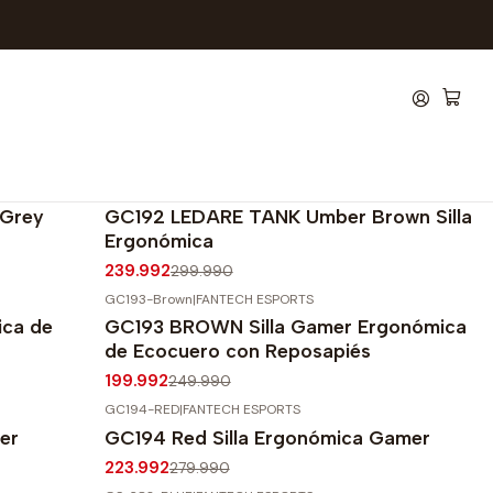
GC192-Brown
|
FANTECH ESPORTS
-20%
OFF
 Grey
GC192 LEDARE TANK Umber Brown Silla
Agotado
Ergonómica
239.992
299.990
GC193-Brown
|
FANTECH ESPORTS
-20%
OFF
ica de
GC193 BROWN Silla Gamer Ergonómica
de Ecocuero con Reposapiés
199.992
249.990
GC194-RED
|
FANTECH ESPORTS
-20%
OFF
er
GC194 Red Silla Ergonómica Gamer
223.992
279.990