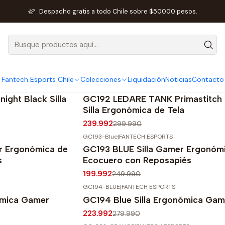
Inicio
Fantech Esports Chile
Sillas
Sillas Gamer
Despacho gratis a todo Chile sobre $50.000 pesos.
Sillas Gamer
Fantech Esports Chile
Colecciones
Liquidación
Noticias
Contacto
GC192-GY
|
FANTECH ESPORTS
-20%
OFF
ght Black Silla
GC192 LEDARE TANK Primastitch
Silla Ergonómica de Tela
239.992
299.990
GC193-Blue
|
FANTECH ESPORTS
-20%
OFF
r Ergonómica de
GC193 BLUE Silla Gamer Ergonóm
s
Ecocuero con Reposapiés
199.992
249.990
GC194-BLUE
|
FANTECH ESPORTS
-20%
OFF
ómica Gamer
GC194 Blue Silla Ergonómica Gam
223.992
279.990