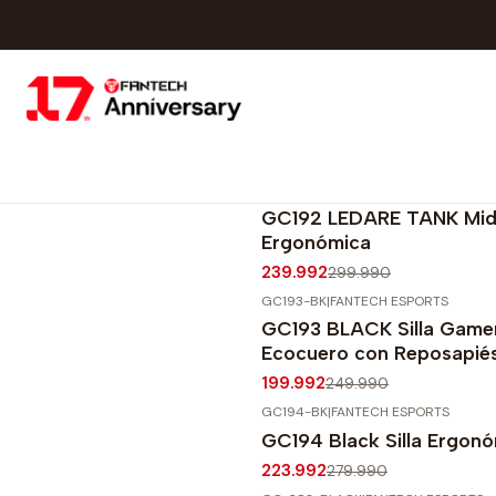
GC192-BK
|
FANTECH ESPORTS
-20%
OFF
GC192 LEDARE TANK Midni
Ergonómica
239.992
299.990
GC193-BK
|
FANTECH ESPORTS
-20%
OFF
GC193 BLACK Silla Game
Ecocuero con Reposapié
199.992
249.990
GC194-BK
|
FANTECH ESPORTS
-20%
OFF
GC194 Black Silla Ergon
223.992
279.990