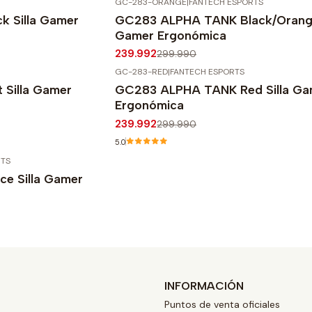
GC-283-ORANGE
|
FANTECH ESPORTS
-20%
OFF
 Silla Gamer
GC283 ALPHA TANK Black/Orange
Agotado
Gamer Ergonómica
239.992
299.990
GC-283-RED
|
FANTECH ESPORTS
-20%
OFF
Silla Gamer
GC283 ALPHA TANK Red Silla Ga
Agotado
Ergonómica
239.992
299.990
5.0
RTS
e Silla Gamer
INFORMACIÓN
Puntos de venta oficiales