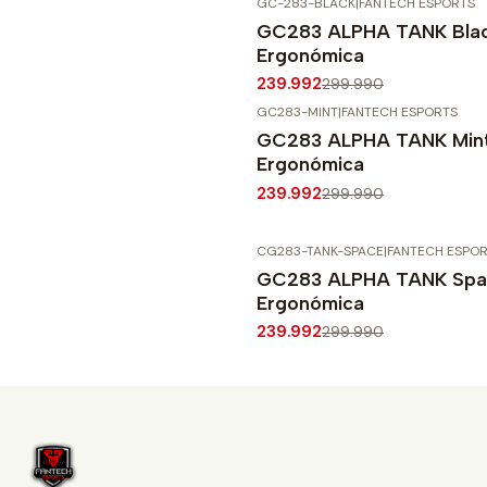
GC-283-BLACK
|
FANTECH ESPORTS
-20%
OFF
GC283 ALPHA TANK Black
Agotado
Ergonómica
239.992
299.990
GC283-MINT
|
FANTECH ESPORTS
-20%
OFF
GC283 ALPHA TANK Mint 
Ergonómica
239.992
299.990
CG283-TANK-SPACE
|
FANTECH ESPO
-20%
OFF
GC283 ALPHA TANK Spac
Agotado
Ergonómica
239.992
299.990