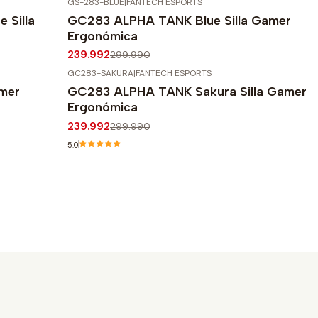
GS-283-BLUE
|
FANTECH ESPORTS
-20%
OFF
 Silla
GC283 ALPHA TANK Blue Silla Gamer
Agotado
Ergonómica
239.992
299.990
GC283-SAKURA
|
FANTECH ESPORTS
-20%
OFF
mer
GC283 ALPHA TANK Sakura Silla Gamer
Agotado
Ergonómica
239.992
299.990
5.0