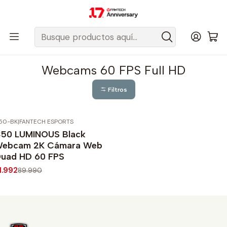
Despacho gratis a todo Chile sobre $50.000 pesos.
Inicio
Fantech Esports Chile
Webcams
Webcams 60 FPS Full HD
Webcams 60 FPS Full HD
Filtros
50-BK
|
FANTECH ESPORTS
20%
OFF
50 LUMINOUS Black
ebcam 2K Cámara Web
uad HD 60 FPS
1.992
89.990