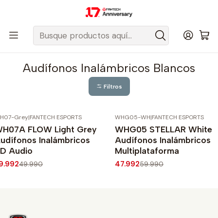
Despacho gratis a todo Chile sobre $50.000 pesos.
Inicio
Fantech Esports Chile
Audio y Acc. de audio
Audifonos
Audífonos Inalámbricos
Audífonos Inalámbricos Blancos
Audífonos Inalámbricos Blancos
Filtros
H07-Grey
|
FANTECH ESPORTS
WHG05-WH
|
FANTECH ESPORTS
20%
OFF
-20%
OFF
H07A FLOW Light Grey
WHG05 STELLAR White
udífonos Inalámbricos
Audífonos Inalámbricos
D Audio
Multiplataforma
9.992
47.992
49.990
59.990