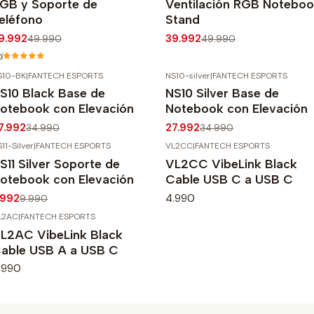
GB y Soporte de
Ventilación RGB Notebo
eléfono
Stand
9.992
39.992
49.990
49.990
0
S10-BK
|
FANTECH ESPORTS
NS10-silver
|
FANTECH ESPORTS
20%
OFF
-20%
OFF
S10 Black Base de
NS10 Silver Base de
otebook con Elevación
Notebook con Elevación
7.992
27.992
34.990
34.990
11-Silver
|
FANTECH ESPORTS
VL2CC
|
FANTECH ESPORTS
20%
OFF
S11 Silver Soporte de
VL2CC VibeLink Black
gotado
otebook con Elevación
Cable USB C a USB C
.992
4.990
9.990
L2AC
|
FANTECH ESPORTS
L2AC VibeLink Black
able USB A a USB C
.990