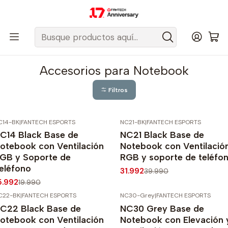
Despacho gratis a todo Chile sobre $50.000 pesos.
Inicio
Fantech Esports Chile
Accesorios
Accesorios para Notebook
Accesorios para Notebook
Filtros
C14-BK
|
FANTECH ESPORTS
NC21-BK
|
FANTECH ESPORTS
20%
OFF
-20%
OFF
C14 Black Base de
NC21 Black Base de
otebook con Ventilación
Notebook con Ventilació
GB y Soporte de
RGB y soporte de teléfo
eléfono
31.992
39.990
5.992
19.990
C22-BK
|
FANTECH ESPORTS
NC30-Grey
|
FANTECH ESPORTS
20%
OFF
-20%
OFF
C22 Black Base de
NC30 Grey Base de
gotado
Agotado
otebook con Ventilación
Notebook con Elevación 