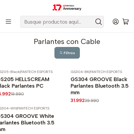
Despacho gratis a todo Chile sobre $50.000 pesos.
Inicio
Fantech Esports Chile
Audio y Acc. de audio
Parlantes
Parlantes con Cable
Parlantes con Cable
Filtros
S205-Black
|
FANTECH ESPORTS
GS304-BK
|
FANTECH ESPORTS
20%
OFF
-20%
OFF
S205 HELLSCREAM
GS304 GROOVE Black
gotado
lack Parlantes PC
Parlantes Bluetooth 3.5
mm
5.992
19.990
31.992
39.990
S304-WH
|
FANTECH ESPORTS
20%
OFF
S304 GROOVE White
arlantes Bluetooth 3.5
mm