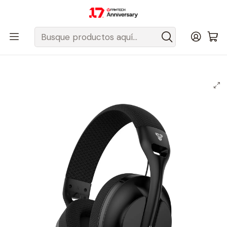
Despacho gratis a todo Chile sobre $50.000 pesos.
Inicio
Fantech Esports Chile
Audio y Acc. de audio
Audifonos
Audífonos Inalámbricos
Audífonos Multiplataforma y Versátiles
WHG04 TAMAGO II Black Audífonos Inalámbricos Multiplataforma