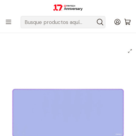
Despacho gratis a todo Chile sobre $50.000 pesos.
Inicio
Fantech Esports Chile
Mouse y Acc. de mouse
Mousepad
Mousepads Edición Limitada
MP70 BASIC Purple Mousepad de Oficina Talla XL