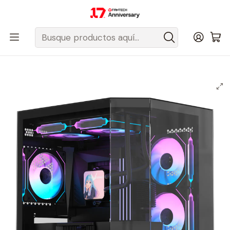
Despacho gratis a todo Chile sobre $50.000 pesos.
Inicio
Fantech Esports Chile
Hardware
Gabinetes
Gabinetes ATX
Crystal Z6M Floe Black Gabinete PC + 3 Ventiladores ARPW