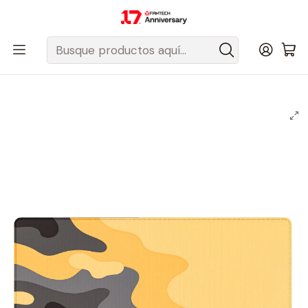
Despacho gratis a todo Chile sobre $50.000 pesos.
Inicio
Fantech Esports Chile
Mouse y Acc. de mouse
Mousepad
Mousepads Edición Limitada
MP905 ATO Sandy Charcoal Mousepad Deskmat Talla XL