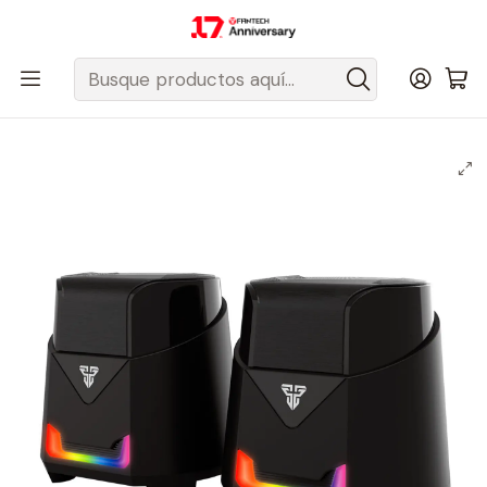
Despacho gratis a todo Chile sobre $50.000 pesos.
Inicio
Fantech Esports Chile
Audio y Acc. de audio
Parlantes
Parlantes con Cable
GS205 HELLSCREAM Black Parlantes PC