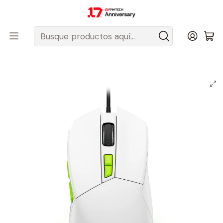
Despacho gratis a todo Chile sobre $50.000 pesos.
Inicio
Fantech Esports Chile
Mouse y Acc. de mouse
Mouse Con cable
VX6 PHANTOM II White Gaming Mouse 7.200 DPI