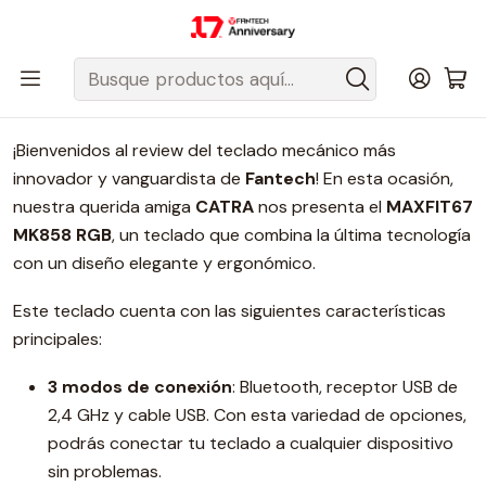
Despacho gratis a todo Chile sobre $50.000 pesos.
Inicio
Blog
Review teclado mecánico MAXFIT67 MK858 junto a CATRA
¡Bienvenidos al review del teclado mecánico más
innovador y vanguardista de
Fantech
! En esta ocasión,
nuestra querida amiga
CATRA
nos presenta el
MAXFIT67
MK858 RGB
, un teclado que combina la última tecnología
con un diseño elegante y ergonómico.
Este teclado cuenta con las siguientes características
principales:
3 modos de conexión
: Bluetooth, receptor USB de
2,4 GHz y cable USB. Con esta variedad de opciones,
podrás conectar tu teclado a cualquier dispositivo
sin problemas.