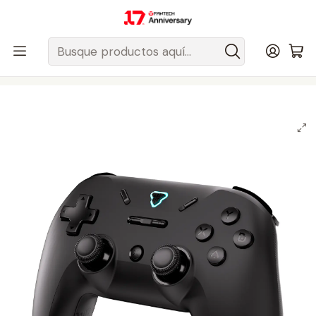
Despacho gratis a todo Chile sobre $50.000 pesos.
Inicio
Fantech Esports Chile
Accesorios
Accesorios Consolas/Plataformas
PlayStation
Controles PS3
WGP12s REVOLVER III Black Control Inalámbrico Multiplataforma
Smartphone Switch PS3