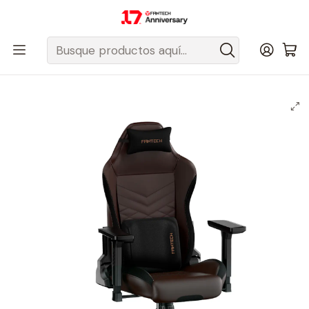
Despacho gratis a todo Chile sobre $50.000 pesos.
Inicio
Fantech Esports Chile
Sillas
Sillas Gamer
GC192 LEDARE TANK Umber Brown Silla Ergonómica