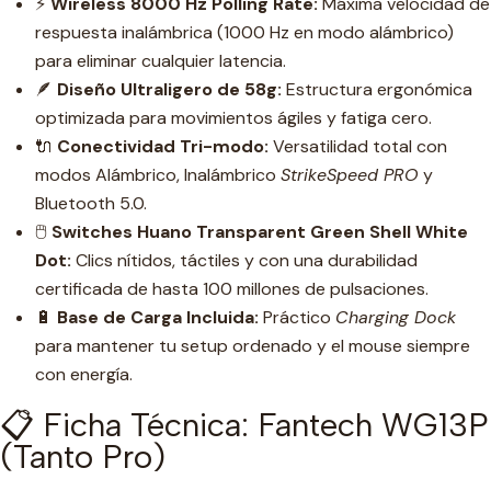
⚡
Wireless 8000 Hz Polling Rate:
Máxima velocidad de
respuesta inalámbrica (1000 Hz en modo alámbrico)
para eliminar cualquier latencia.
🪶
Diseño Ultraligero de 58g:
Estructura ergonómica
optimizada para movimientos ágiles y fatiga cero.
🔌
Conectividad Tri-modo:
Versatilidad total con
modos Alámbrico, Inalámbrico
StrikeSpeed PRO
y
Bluetooth 5.0.
🖱️
Switches Huano Transparent Green Shell White
Dot:
Clics nítidos, táctiles y con una durabilidad
certificada de hasta 100 millones de pulsaciones.
🔋
Base de Carga Incluida:
Práctico
Charging Dock
para mantener tu setup ordenado y el mouse siempre
con energía.
📋 Ficha Técnica: Fantech WG13P
(Tanto Pro)