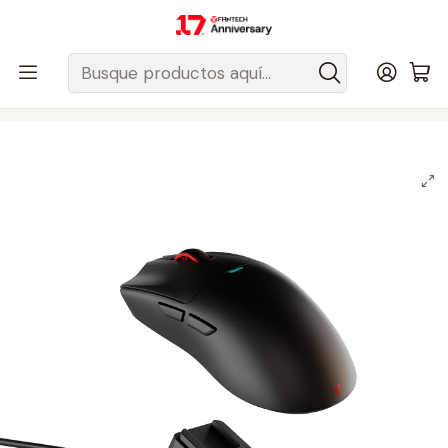
Despacho gratis a todo Chile sobre $50.000 pesos.
Inicio
Fantech Esports Chile
Mouse y Acc. de mouse
Mouse Inalámbricos
Mouse Inalámbricos Negro
WG13P TANTO PRO Black Ultimate Gaming Mouse Inalámbrico
42.000 DPI y 8.000 Hz