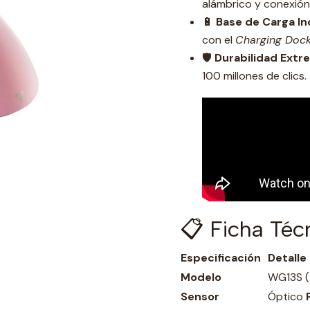
alámbrico y conexión
🔋
Base de Carga Inc
con el
Charging Doc
🛡️
Durabilidad Extr
100 millones de clics.
📋 Ficha Téc
Especificación
Detalle
Modelo
WG13S (
Sensor
Óptico