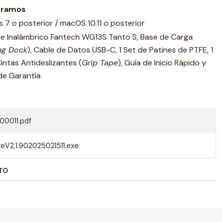
gramos
7 o posterior / macOS 10.11 o posterior
e Inalámbrico Fantech WG13S Tanto S, Base de Carga
ng Dock
), Cable de Datos USB-C, 1 Set de Patines de PTFE, 1
intas Antideslizantes (
Grip Tape
), Guía de Inicio Rápido y
de Garantía
0011.pdf
V2.1.902025021511.exe
TO