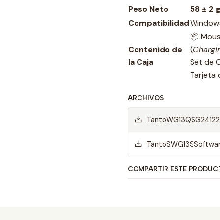
Peso Neto
58 ± 2 
Compatibilidad
Windows 
📦 Mous
Contenido de
(
Chargi
la Caja
Set de C
Tarjeta 
ARCHIVOS
TantoWG13QSG241220
TantoSWG13SSoftware
COMPARTIR ESTE PRODUC