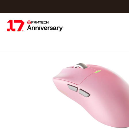
Inicio
Fantech Espor
WG13s TANTO S Pin