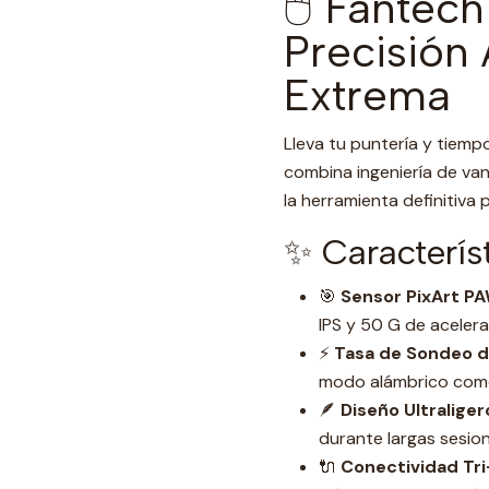
🖱️ Fantec
Precisión
Extrema
Lleva tu puntería y tiempo
combina ingeniería de va
la herramienta definitiva 
✨ Característ
🎯
Sensor PixArt PA
IPS y 50 G de acelera
⚡
Tasa de Sondeo d
modo alámbrico como
🪶
Diseño Ultraliger
durante largas sesion
🔌
Conectividad Tr