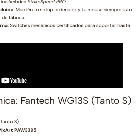
 inalámbrica
StrikeSpeed PRO
.
luida:
Mantén tu setup ordenado y tu mouse siempre listo
k
de fábrica.
ema:
Switches mecánicos certificados para soportar hasta
nica: Fantech WG13S (Tanto S)
Tanto S)
PixArt PAW3395