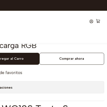
alámbricos Rosados
 dock de carga RGB
 S Pink Ultimate Gaming
mbrico 26.000 DPI y 8.000 Hz
 carga RGB
regar al Carro
Comprar ahora
 de favoritos
caciones