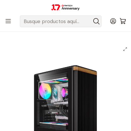
Despacho gratis a todo Chile sobre $50.000 pesos.
Inicio
Fantech Esports Chile
Hardware
Gabinetes
Gabinetes ATX
Timberline T1 Black Gabinete PC + 4 Ventiladores RGB