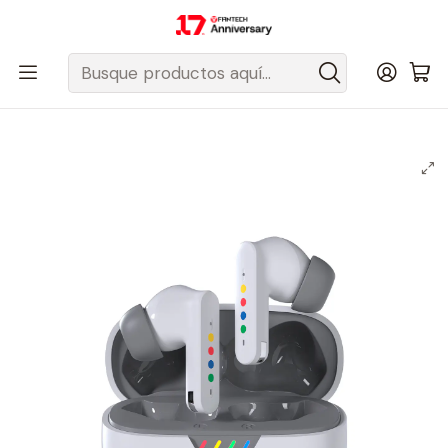
Despacho gratis a todo Chile sobre $50.000 pesos.
Inicio
Fantech Esports Chile
Audio y Acc. de audio
Audifonos
Audífonos Inalámbricos
Movilidad Total: In-Ear, TWS y OWS
TX4 Mithril SuperMaxfit Audífonos inalámbricos