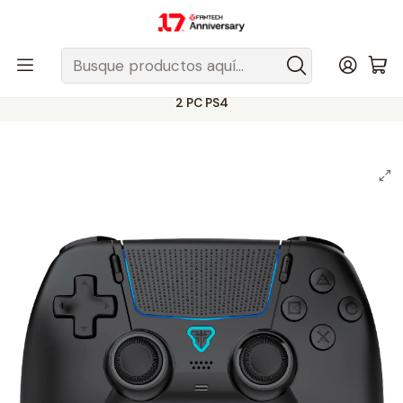
Despacho gratis a todo Chile sobre $50.000 pesos.
Inicio
Fantech Esports Chile
Accesorios
Accesorios Consolas/Plataformas
Apple
Controles iPhone, iPad y Mac
WGP16 NOVA II Black Control Inalámbrico Multiplataforma Switch
2 PC PS4