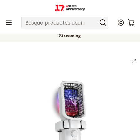
Despacho gratis a todo Chile sobre $50.000 pesos.
Inicio
Fantech Esports Chile
Audio y Acc. de audio
Micrófonos
Micrófonos Inalámbricos
Micrófonos Inalámbricos Cardioide
Micrófonos Inalámbricos Cardioide Blancos
WMCX01 LEVIOSA WAVE White Micrófono Inalámbrico Cardioide
Streaming