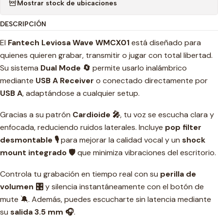
Mostrar stock de ubicaciones
DESCRIPCIÓN
El
Fantech Leviosa Wave WMCX01
está diseñado para
quienes quieren grabar, transmitir o jugar con total libertad.
Su sistema
Dual Mode 🔄
permite usarlo inalámbrico
mediante
USB A Receiver
o conectado directamente por
USB A
, adaptándose a cualquier setup.
Gracias a su patrón
Cardioide 🎤
, tu voz se escucha clara y
enfocada, reduciendo ruidos laterales. Incluye
pop filter
desmontable 🎙️
para mejorar la calidad vocal y un
shock
mount integrado 🛡️
que minimiza vibraciones del escritorio.
Controla tu grabación en tiempo real con su
perilla de
volumen 🎛️
y silencia instantáneamente con el botón de
mute 🔕. Además, puedes escucharte sin latencia mediante
su
salida 3.5 mm 🎧
.