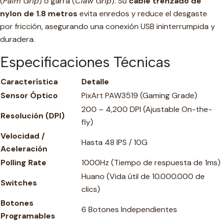
(
Palm Grip
) o garra (
Claw Grip
). Su
cable trenzado de
nylon de 1.8 metros
evita enredos y reduce el desgaste
por fricción, asegurando una conexión USB ininterrumpida y
duradera.
Especificaciones Técnicas
Característica
Detalle
Sensor Óptico
PixArt PAW3519 (Gaming Grade)
200 – 4,200 DPI (Ajustable On-the-
Resolución (DPI)
fly)
Velocidad /
Hasta 48 IPS / 10G
Aceleración
Polling Rate
1000Hz (Tiempo de respuesta de 1ms)
Huano (Vida útil de 10.000.000 de
Switches
clics)
Botones
6 Botones Independientes
Programables