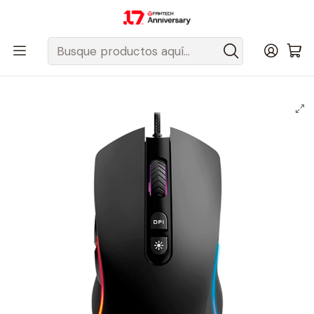
Despacho gratis a todo Chile sobre $50.000 pesos.
Inicio
Fantech Esports Chile
Mouse y Acc. de mouse
Mouse Con cable
X16 THOR Black Mouse 4.200 DPI